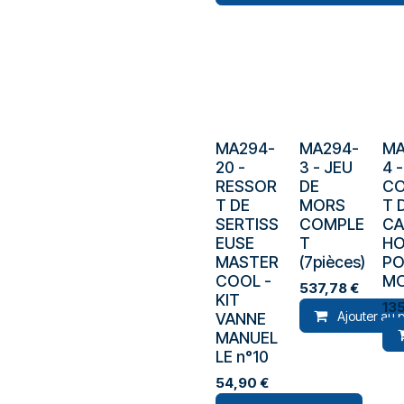
MA294-
MA294-
MA
20
-
3
-
JEU
4
RESSOR
DE
C
T DE
MORS
T 
SERTISS
COMPLE
C
EUSE
T
H
MASTER
(7pièces)
P
COOL -
M
537,78
€
KIT
13
Ajouter au 
VANNE
MANUEL
LE n°10
54,90
€