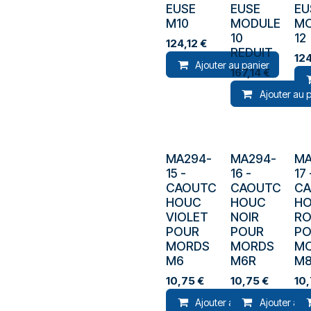
EUSE
EUSE
EU
M10
MODULE
M
10
12
124,12
€
REDUIT
124
Ajouter au panier
167,14
€
Ajouter au 
MA294-
MA294-
MA
15
-
16
-
17
CAOUTC
CAOUTC
C
HOUC
HOUC
H
VIOLET
NOIR
R
POUR
POUR
P
MORDS
MORDS
M
M6
M6R
M
10,75
€
10,75
€
10
Ajouter au panier
Ajouter au 