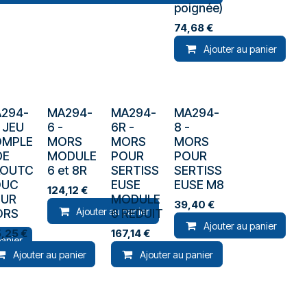
poignée)
74,68
€
Ajouter au panier
294-
MA294-
MA294-
MA294-
-
JEU
6
-
6R
-
8
-
OMPLE
MORS
MORS
MORS
DE
MODULE
POUR
POUR
AOUTC
6 et 8R
SERTISS
SERTISS
OUC
EUSE
EUSE M8
124,12
€
OUR
MODULE
39,40
€
Ajouter au panier
ORS
6 REDUIT
Ajouter au panier
5,25
€
167,14
€
panier
Ajouter au panier
Ajouter au panier