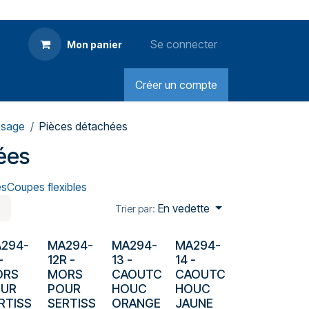
Se connecter
Mon panier
Créer un compte
ssage
Pièces détachées
ées
es
Coupes flexibles
En vedette
Trier par:
294-
MA294-
MA294-
MA294-
-
12R
-
13
-
14
-
ORS
MORS
CAOUTC
CAOUTC
OUR
POUR
HOUC
HOUC
RTISS
SERTISS
ORANGE
JAUNE