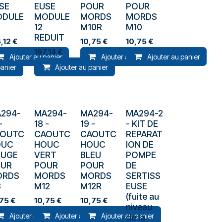
SE
EUSE
POUR
POUR
ODULE
MODULE
MORDS
MORDS
12
M10R
M10
REDUIT
,12
€
10,75
€
10,75
€
167,14
€
Ajouter au panier
Ajouter au panier
Ajouter au panier
panier
Ajouter au panier
294-
MA294-
MA294-
MA294-2
-
18
-
19
-
-
KIT DE
AOUTC
CAOUTC
CAOUTC
REPARAT
OUC
HOUC
HOUC
ION DE
OUGE
VERT
BLEU
POMPE
OUR
POUR
POUR
DE
ORDS
MORDS
MORDS
SERTISS
8
M12
M12R
EUSE
(fuite au
,75
€
10,75
€
10,75
€
niveau
panier
Ajouter au panier
Ajouter au panier
Ajouter au panier
de la