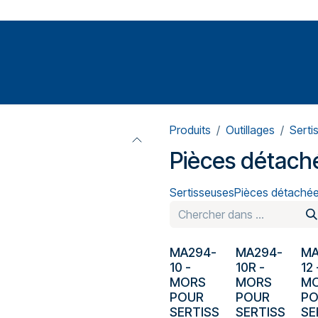
Votre expert en réparation et entretiens de climatisations
SOMMABLES
FORMATIONS
PRESSURISATION
Produits
Outillages
Serti
Pièces détach
Sertisseuses
Pièces détaché
MA294-
MA294-
MA
10
-
10R
-
12
MORS
MORS
M
POUR
POUR
P
SERTISS
SERTISS
SE