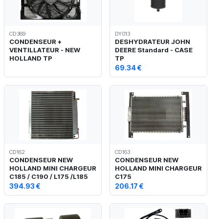
CD369
DY013
CONDENSEUR +
DESHYDRATEUR JOHN
VENTILLATEUR - NEW
DEERE Standard - CASE
HOLLAND TP
TP
69.34 €
CD162
CD163
CONDENSEUR NEW
CONDENSEUR NEW
HOLLAND MINI CHARGEUR
HOLLAND MINI CHARGEUR
C185 / C190 / L175 /L185
C175
394.93 €
206.17 €