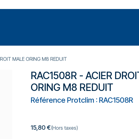
Votre expert en réparation et entretiens de climatisations
SOMMABLES
FORMATIONS
PRESSURISATION
DROIT MALE ORING M8 REDUIT
RAC1508R - ACIER DRO
ORING M8 REDUIT
Référence Protclim : RAC1508R
15,80
€
(Hors taxes)