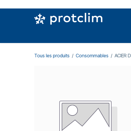
Se rendre au contenu
PIÈCES DETACHÉES
OUTILLAGE
CON
Tous les produits
Consommables
ACIER 