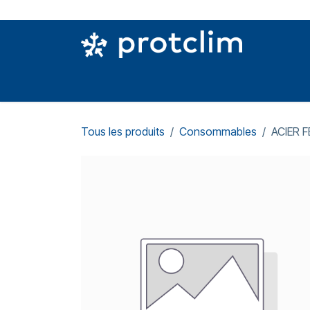
Se rendre au contenu
PIÈCES DETACHÉES
OUTILLAGE
CON
Tous les produits
Consommables
ACIER 