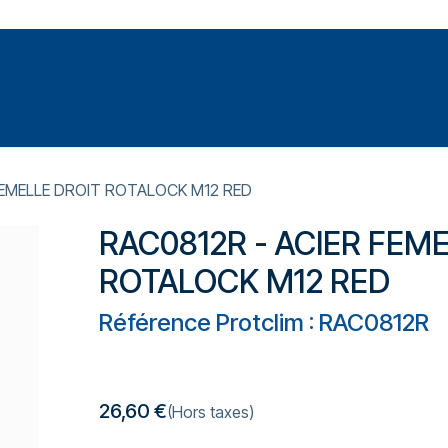
Votre expert en réparation et entretiens de climatisations
SOMMABLES
FORMATIONS
PRESSURISATION
FEMELLE DROIT ROTALOCK M12 RED
RAC0812R - ACIER FEM
ROTALOCK M12 RED
Référence Protclim : RAC0812R
26,60
€
(Hors taxes)