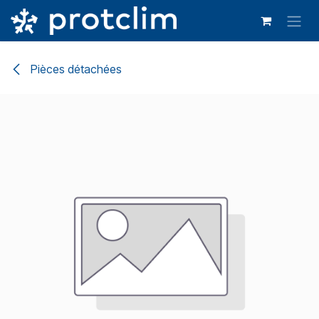
Se rendre au contenu
Pièces détachées