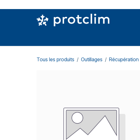
Se rendre au contenu
PIÈCES DETACHÉES
OUTILLAGE
CON
Tous les produits
Outillages
Récupération