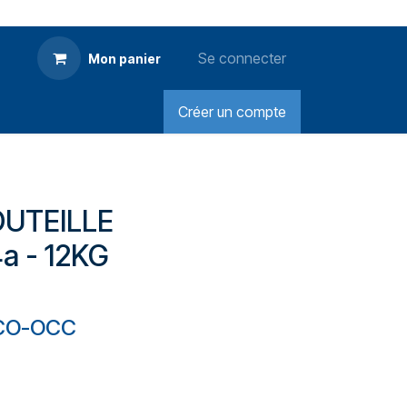
Se connecter
Mon panier
Créer un compte
OUTEILLE
a - 12KG
ECO-OCC