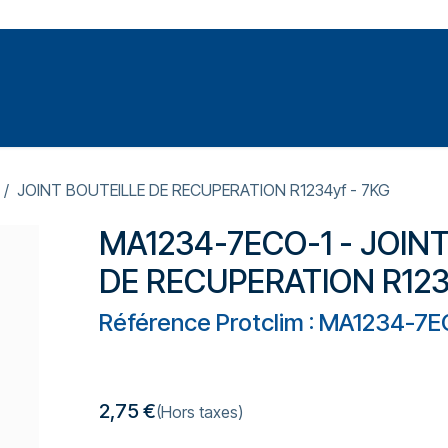
Votre expert en réparation et entretiens de climatisations
SOMMABLES
FORMATIONS
PRESSURISATION
JOINT BOUTEILLE DE RECUPERATION R1234yf - 7KG
MA1234-7ECO-1 - JOIN
DE RECUPERATION R123
Référence Protclim : MA1234-7
2,75
€
(Hors taxes)