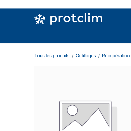
Se rendre au contenu
PIÈCES DETACHÉES
OUTILLAGE
CON
Tous les produits
Outillages
Récupération