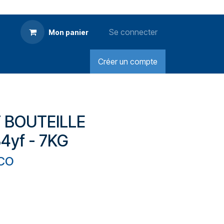
Se connecter
Mon panier
Créer un compte
T BOUTEILLE
4yf - 7KG
ECO