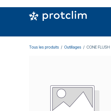
Se rendre au contenu
PIÈCES DETACHÉES
OUTILLAGE
CON
Tous les produits
Outillages
CONE FLUSH