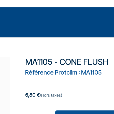
Votre expert en réparation et entretiens de climatisations
SOMMABLES
FORMATIONS
PRESSURISATION
MA1105 - CONE FLUSH
Référence Protclim : MA1105
6,80
€
(Hors taxes)