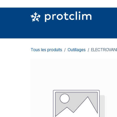
Se rendre au contenu
PIÈCES DETACHÉES
OUTILLAGE
CON
Tous les produits
Outillages
ELECTROVANN