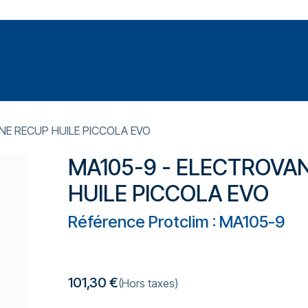
Votre expert en réparation et entretiens de climatisations
SOMMABLES
FORMATIONS
PRESSURISATION
E RECUP HUILE PICCOLA EVO
MA105-9 - ELECTROVA
HUILE PICCOLA EVO
Référence Protclim : MA105-9
101,30
€
(Hors taxes)