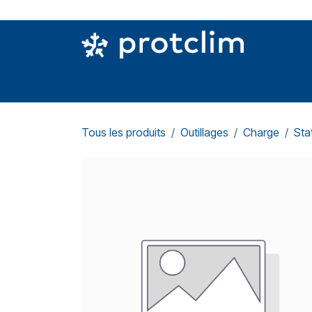
Se rendre au contenu
PIÈCES DETACHÉES
OUTILLAGE
CON
Tous les produits
Outillages
Charge
Sta