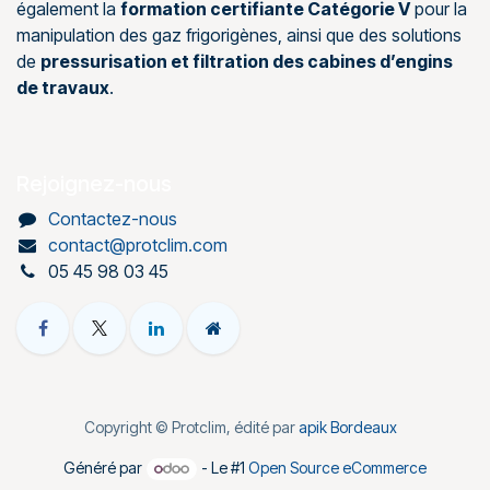
également la
formation certifiante Catégorie V
pour la
manipulation des gaz frigorigènes, ainsi que des solutions
de
pressurisation et filtration des cabines d’engins
de travaux
.
Rejoignez-nous
Contactez-nous
contact@protclim.com
05 45 98 03 45
Copyright © Protclim, édité par
apik Bordeaux
Généré par
- Le #1
Open Source eCommerce