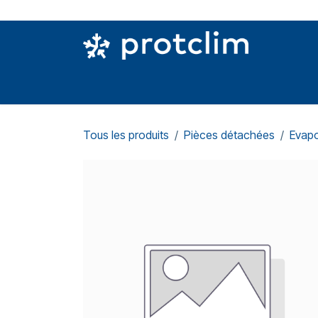
Se rendre au contenu
PIÈCES DETACHÉES
OUTILLAGE
CON
Tous les produits
Pièces détachées
Evapo