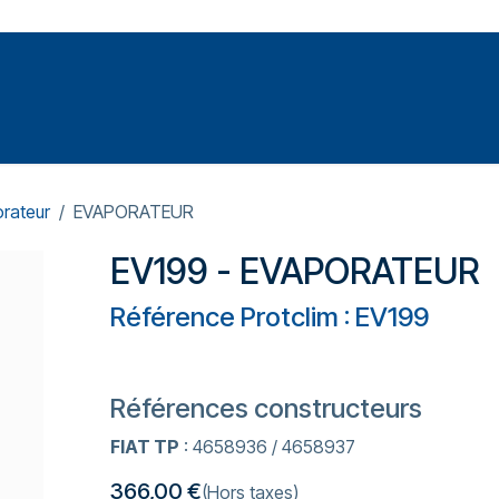
Votre expert en réparation et entretiens de climatisations
SOMMABLES
FORMATIONS
PRESSURISATION
rateur
EVAPORATEUR
EV199 - EVAPORATEUR
Référence Protclim : EV199
Références constructeurs
FIAT TP
: 4658936 / 4658937
366,00
€
(Hors taxes)