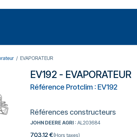
Votre expert en réparation et entretiens de climatisations
SOMMABLES
FORMATIONS
PRESSURISATION
rateur
EVAPORATEUR
EV192 - EVAPORATEUR
Référence Protclim : EV192
Références constructeurs
JOHN DEERE AGRI
: AL203684
703,12
€
(Hors taxes)