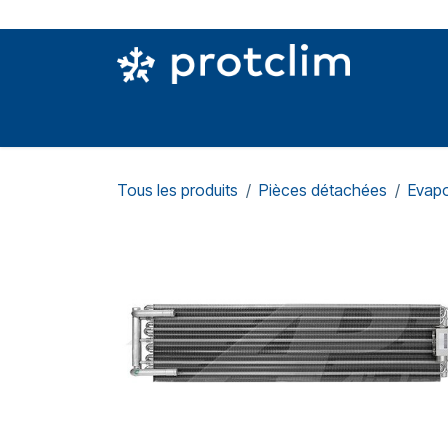
Se rendre au contenu
PIÈCES DETACHÉES
OUTILLAGE
CON
Tous les produits
Pièces détachées
Evapo