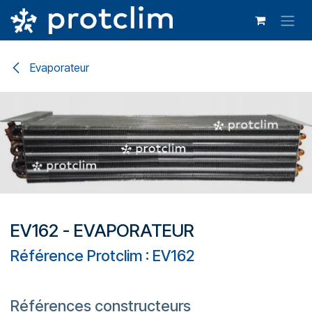
Se rendre au contenu
Evaporateur
EV162 - EVAPORATEUR
Référence Protclim : EV162
Références constructeurs