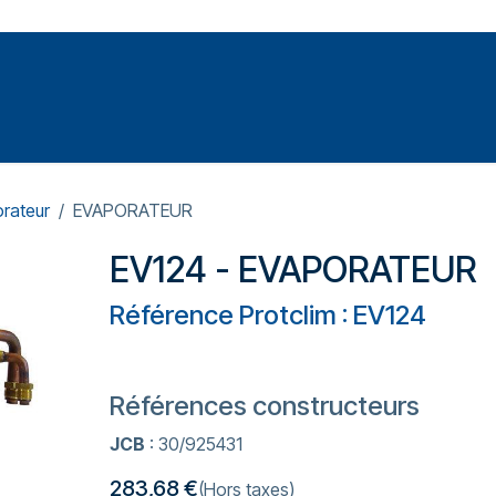
Votre expert en réparation et entretiens de climatisations
SOMMABLES
FORMATIONS
PRESSURISATION
rateur
EVAPORATEUR
EV124 - EVAPORATEUR
Référence Protclim : EV124
Références constructeurs
JCB
: 30/925431
283,68
€
(Hors taxes)