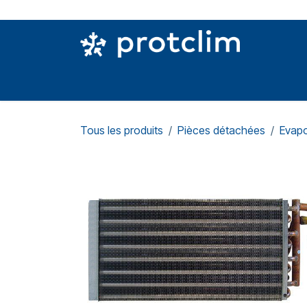
Se rendre au contenu
PIÈCES DETACHÉES
OUTILLAGE
CON
Tous les produits
Pièces détachées
Evapo