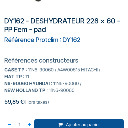
DY162 - DESHYDRATEUR 228 x 60 -
PP Fem - pad
Référence Protclim : DY162
Références constructeurs
CASE TP
: 11N6-90060 / A4W00615 HITACHI /
FIAT TP
: 11
N6-90060 HYUNDAI
: 11N6-90060 /
NEW HOLLAND TP
: 11N6-90060
59,85
€
(Hors taxes)
Ajouter au panier