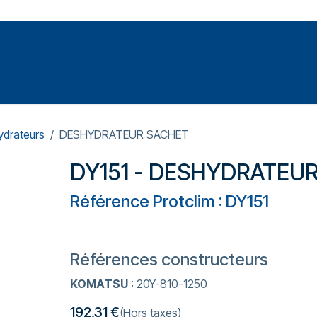
Votre expert en réparation et entretiens de climatisations
SOMMABLES
FORMATIONS
PRESSURISATION
drateurs
DESHYDRATEUR SACHET
DY151 - DESHYDRATEU
Référence Protclim : DY151
Références constructeurs
KOMATSU
: 20Y-810-1250
192,31
€
(Hors taxes)