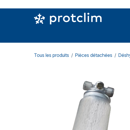
Se rendre au contenu
PIÈCES DETACHÉES
OUTILLAGE
CON
Tous les produits
Pièces détachées
Déshy