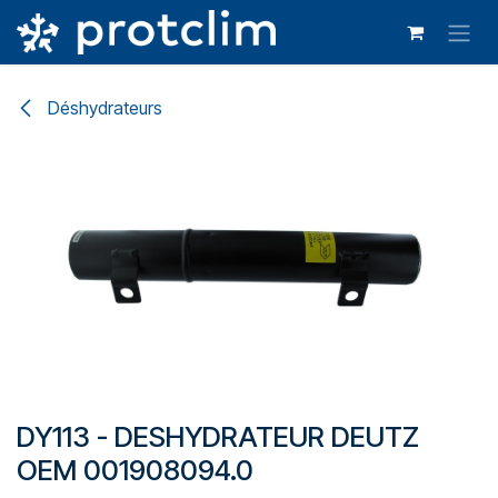
Se rendre au contenu
Déshydrateurs
DY113 - DESHYDRATEUR DEUTZ
OEM 001908094.0