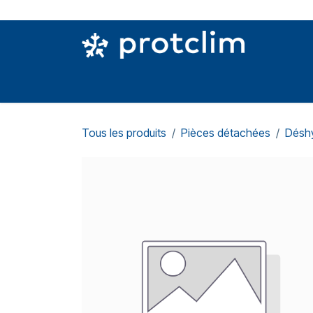
Se rendre au contenu
PIÈCES DETACHÉES
OUTILLAGE
CON
Tous les produits
Pièces détachées
Déshy