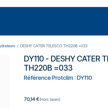
Votre expert en réparation et entretiens de climatisations
SOMMABLES
FORMATIONS
PRESSURISATION
drateurs
DESHY CATER TELESCO TH220B =033
DY110 - DESHY CATER 
TH220B =033
Référence Protclim : DY110
70,14
€
(Hors taxes)