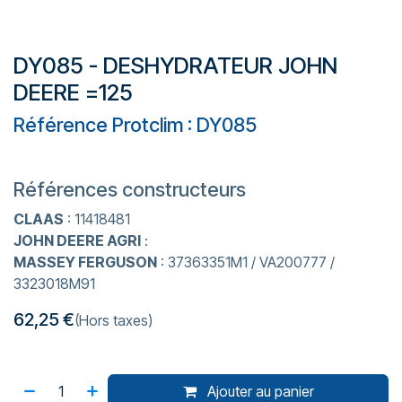
DY085 - DESHYDRATEUR JOHN
DEERE =125
Référence Protclim : DY085
Références constructeurs
CLAAS
: 11418481
JOHN DEERE AGRI
:
MASSEY FERGUSON
: 37363351M1 / VA200777 /
3323018M91
62,25
€
(Hors taxes)
Ajouter au panier