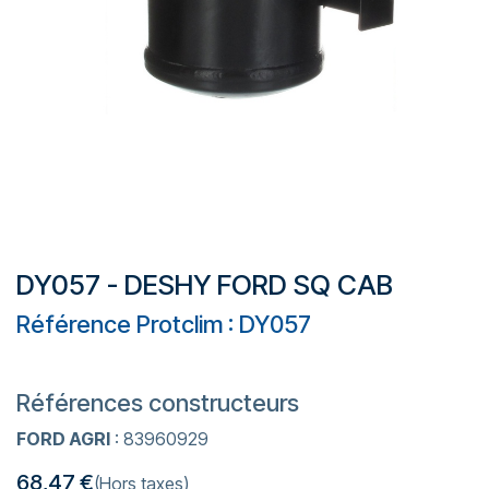
DY057 - DESHY FORD SQ CAB
Référence Protclim : DY057
Références constructeurs
FORD AGRI
: 83960929
68,47
€
(Hors taxes)