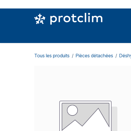
Se rendre au contenu
PIÈCES DETACHÉES
OUTILLAGE
CON
Tous les produits
Pièces détachées
Déshy