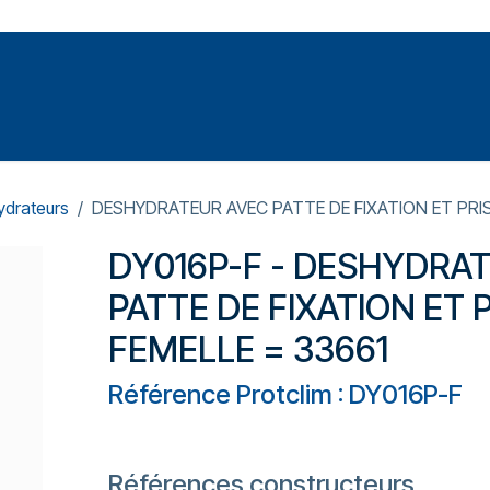
Votre expert en réparation et entretiens de climatisations
SOMMABLES
FORMATIONS
PRESSURISATION
drateurs
DESHYDRATEUR AVEC PATTE DE FIXATION ET PRIS
DY016P-F - DESHYDRA
PATTE DE FIXATION ET 
FEMELLE = 33661
Référence Protclim : DY016P-F
Références constructeurs