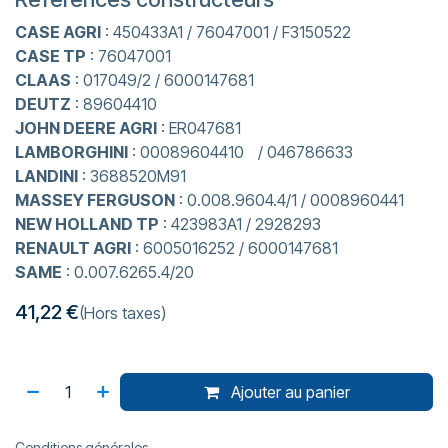
CASE AGRI
: 450433A1 / 76047001 / F3150522
CASE TP
: 76047001
CLAAS
: 017049/2 / 6000147681
DEUTZ
: 89604410
JOHN DEERE AGRI
: ER047681
LAMBORGHINI
: 00089604410 / 046786633
LANDINI
: 3688520M91
MASSEY FERGUSON
: 0.008.9604.4/1 / 0008960441
NEW HOLLAND TP
: 423983A1 / 2928293
RENAULT AGRI
: 6005016252 / 6000147681
SAME
: 0.007.6265.4/20
41,22
€
(Hors taxes)
Ajouter au panier
Conditions générales