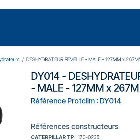
Votre expert en réparation et entretiens de climatisations
SOMMABLES
FORMATIONS
PRESSURISATION
drateurs
DESHYDRATEUR FEMELLE - MALE - 127MM x 267
DY014 - DESHYDRATEU
- MALE - 127MM x 267
Référence Protclim : DY014
Références constructeurs
CATERPILLAR TP
: 170-0235