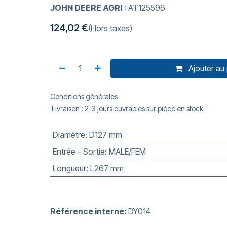
JOHN DEERE AGRI
: AT125596
124,02
€
(Hors taxes)
Ajouter au 
Conditions générales
Livraison : 2-3 jours ouvrables sur pièce en stock
Diamètre
:
D127 mm
Entrée - Sortie
:
MALE/FEM
Longueur
:
L267 mm
Référence interne:
DY014