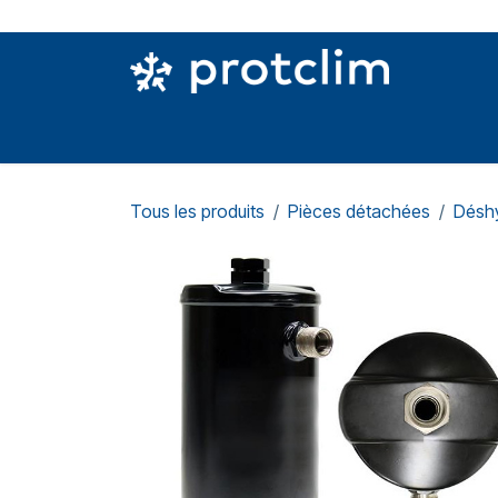
Se rendre au contenu
PIÈCES DETACHÉES
OUTILLAGE
CON
Tous les produits
Pièces détachées
Déshy