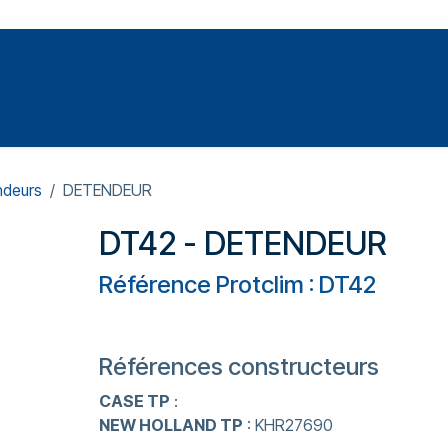
Votre expert en réparation et entretiens de climatisations
SOMMABLES
FORMATIONS
PRESSURISATION
ndeurs
DETENDEUR
DT42 - DETENDEUR
Référence Protclim : DT42
Références constructeurs
CASE TP
:
NEW HOLLAND TP
: KHR27690