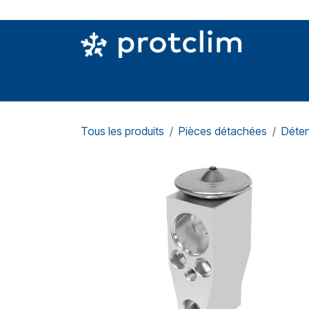
Se rendre au contenu
PIÈCES DETACHÉES
OUTILLAGE
CON
Tous les produits
Pièces détachées
Déte