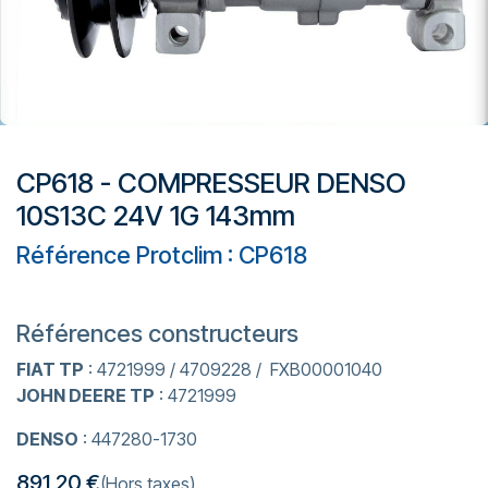
CP618 - COMPRESSEUR DENSO
10S13C 24V 1G 143mm
Référence Protclim : CP618
Références constructeurs
FIAT TP
: 4721999 / 4709228 / FXB00001040
JOHN DEERE TP
: 4721999
DENSO
: 447280-1730
891,20
€
(Hors taxes)