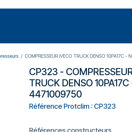
Votre expert en réparation et entretiens de climatisations
SOMMABLES
FORMATIONS
PRESSURISATION
resseurs
COMPRESSEUR IVECO TRUCK DENSO 10PA17C - N
CP323 - COMPRESSEUR
TRUCK DENSO 10PA17C 
4471009750
Référence Protclim : CP323
Références constructeurs