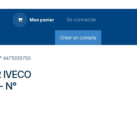
Se connecter
Mon panier
Créer un compte
° 4471009750
 IVECO
- N°