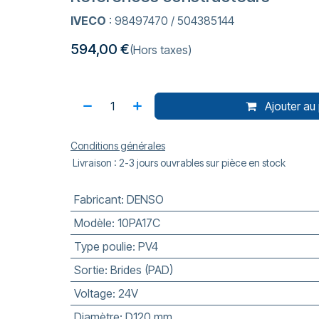
IVECO
: 98497470 / 504385144
594,00
€
(Hors taxes)
Ajouter au 
Conditions générales
Livraison : 2-3 jours ouvrables sur pièce en stock
Fabricant
:
DENSO
Modèle
:
10PA17C
Type poulie
:
PV4
Sortie
:
Brides (PAD)
Voltage
:
24V
Diamètre
:
D120 mm