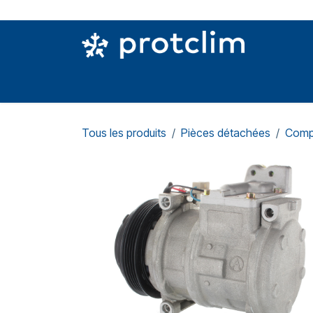
Se rendre au contenu
PIÈCES DETACHÉES
OUTILLAGE
CON
Tous les produits
Pièces détachées
Comp