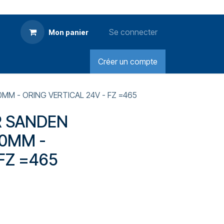
Se connecter
Mon panier
Créer un compte
MM - ORING VERTICAL 24V - FZ =465
R SANDEN
10MM -
FZ =465