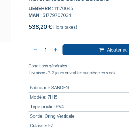
LIEBEHRR
: 11170645
MAN
: 51779707034
538,20
€
(Hors taxes)
Ajouter au 
Conditions générales
Livraison : 2-3 jours ouvrables sur pièce en stock
Fabricant
:
SANDEN
Modèle
:
7H15
Type poulie
:
PV4
Sortie
:
Oring Verticale
Culasse
:
FZ