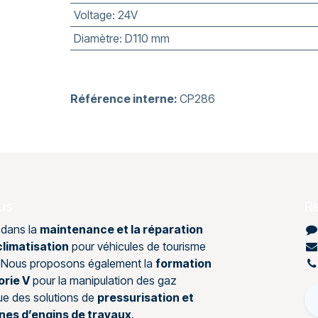
Voltage
:
24V
Diamètre
:
D110 mm
Référence interne:
CP286
us
R
 dans la
maintenance et la réparation
limatisation
pour véhicules de tourisme
s. Nous proposons également la
formation
orie V
pour la manipulation des gaz
que des solutions de
pressurisation et
ines d’engins de travaux
.