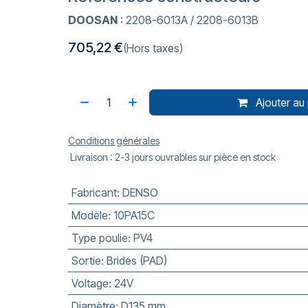
DOOSAN
: 2208-6013A / 2208-6013B
705,22
€
(Hors taxes)
Ajouter au 
Conditions générales
Livraison : 2-3 jours ouvrables sur pièce en stock
Fabricant
:
DENSO
Modèle
:
10PA15C
Type poulie
:
PV4
Sortie
:
Brides (PAD)
Voltage
:
24V
Diamètre
:
D135 mm