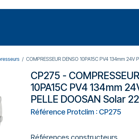
Votre expert en réparation et entretiens de climatisations
SOMMABLES
FORMATIONS
PRESSURISATION
resseurs
COMPRESSEUR DENSO 10PA15C PV4 134mm 24V P
CP275 - COMPRESSEU
10PA15C PV4 134mm 24
PELLE DOOSAN Solar 2
Référence Protclim : CP275
Références constructeurs