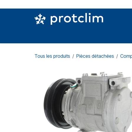
Se rendre au contenu
PIÈCES DETACHÉES
OUTILLAGE
CON
Tous les produits
Pièces détachées
Comp