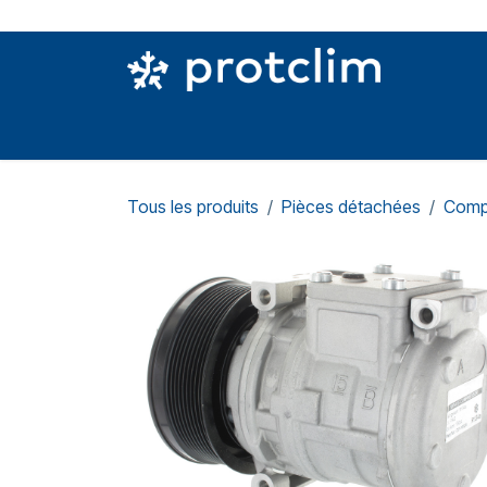
Se rendre au contenu
PIÈCES DETACHÉES
OUTILLAGE
CON
Tous les produits
Pièces détachées
Comp