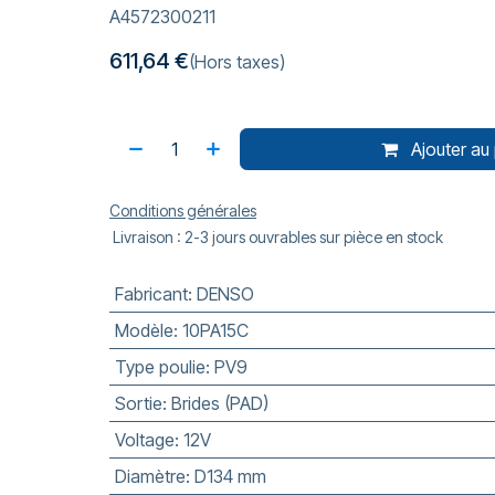
A4572300211
611,64
€
(Hors taxes)
Ajouter au 
Conditions générales
Livraison : 2-3 jours ouvrables sur pièce en stock
Fabricant
:
DENSO
Modèle
:
10PA15C
Type poulie
:
PV9
Sortie
:
Brides (PAD)
Voltage
:
12V
Diamètre
:
D134 mm