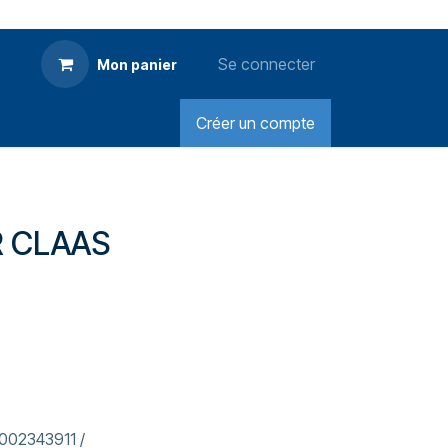
Se connecter
Mon panier
Créer un compte
 CLAAS
0002343911 /