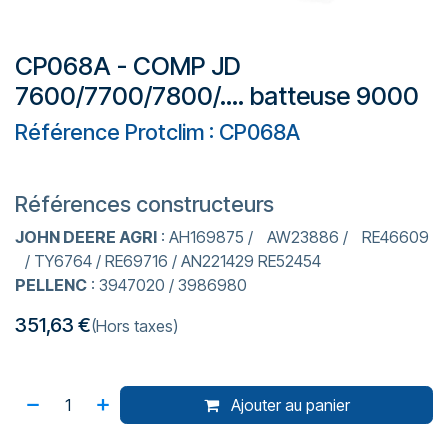
CP068A - COMP JD
7600/7700/7800/.... batteuse 9000
Référence Protclim : CP068A
Références constructeurs
JOHN DEERE AGRI
: AH169875 / AW23886 / RE46609
/ TY6764 / RE69716 / AN221429 RE52454
PELLENC
: 3947020 / 3986980
351,63
€
(Hors taxes)
Ajouter au panier