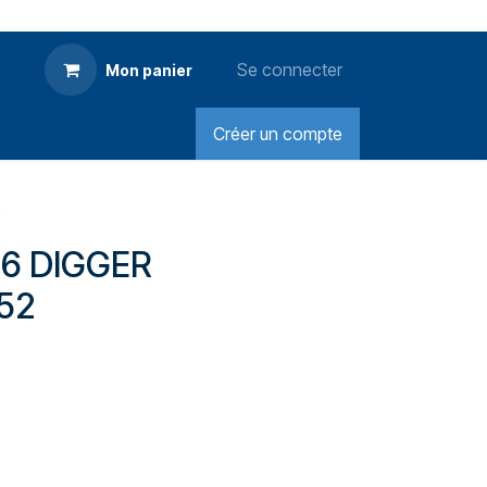
Se connecter
Mon panier
Créer un compte
2
56 DIGGER
52