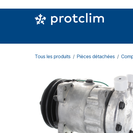
Se rendre au contenu
PIÈCES DETACHÉES
OUTILLAGE
CON
Tous les produits
Pièces détachées
Comp