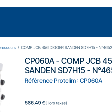
Votre expert en réparation et entretiens de climatisations
SOMMABLES
FORMATIONS
PRESSURISATION
resseurs
COMP JCB 456 DIGGER SANDEN SD7H15 - N°465
CP060A - COMP JCB 4
SANDEN SD7H15 - N°46
Référence Protclim : CP060A
586,49
€
(Hors taxes)