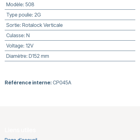
Modèle
:
508
Type poulie
:
2G
Sortie
:
Rotalock Verticale
Culasse
:
N
Voltage
:
12V
Diamètre
:
D152 mm
Référence interne:
CP045A
Liens utiles
Page d'accueil