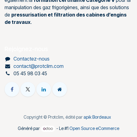
également la
formation certifiante Catégorie V
pour la
manipulation des gaz frigorigènes, ainsi que des solutions
de
pressurisation et filtration des cabines d’engins
de travaux
.
Rejoignez-nous
Contactez-nous
contact@protclim.com
05 45 98 03 45
Copyright © Protclim, édité par
apik Bordeaux
Généré par
- Le #1
Open Source eCommerce