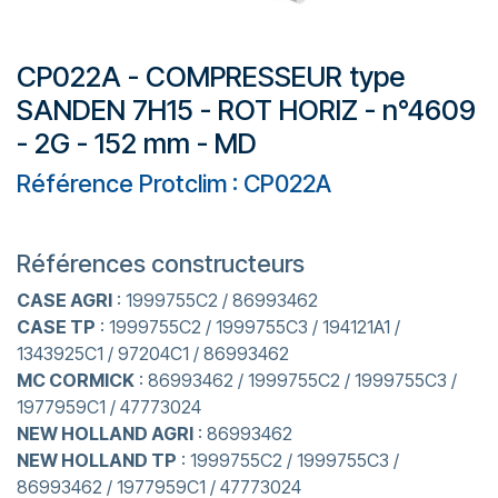
CP022A - COMPRESSEUR type
SANDEN 7H15 - ROT HORIZ - n°4609
- 2G - 152 mm - MD
Référence Protclim : CP022A
Références constructeurs
CASE AGRI
: 1999755C2 / 86993462
CASE TP
: 1999755C2 / 1999755C3 / 194121A1 /
1343925C1 / 97204C1 / 86993462
MC CORMICK
: 86993462 / 1999755C2 / 1999755C3 /
1977959C1 / 47773024
NEW HOLLAND AGRI
: 86993462
NEW HOLLAND TP
: 1999755C2 / 1999755C3 /
86993462 / 1977959C1 / 47773024