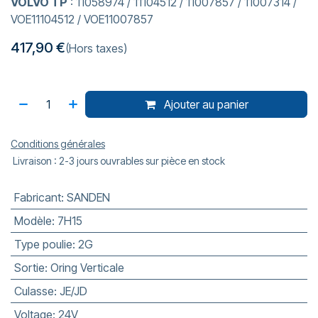
VOLVO TP
: 11058974 / 11104512 / 11007857 / 11007314 /
VOE11104512 / VOE11007857
417,90
€
(Hors taxes)
Ajouter au panier
Conditions générales
Livraison : 2-3 jours ouvrables sur pièce en stock
Fabricant
:
SANDEN
Modèle
:
7H15
Type poulie
:
2G
Sortie
:
Oring Verticale
Culasse
:
JE/JD
Voltage
:
24V