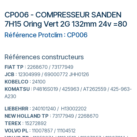
CP006 - COMPRESSEUR SANDEN
7H15 Oring Vert 2G 132mm 24v =80
Référence Protclim : CP006
Références constructeurs
FIAT TP
: 2268670 / 73177949
JCB
: 12304999 / 69000772 JHH0126
KOBELCO
: 24100
KOMATSU
: P4816S019 / 425963 / AT262559 / 425-963-
A230
LIEBEHRR
: 240101240 / H13002202
NEW HOLLAND TP
: 73177949 / 2268670
TEREX
: 15272892
VOLVO PL
: 11007857 / 11104512