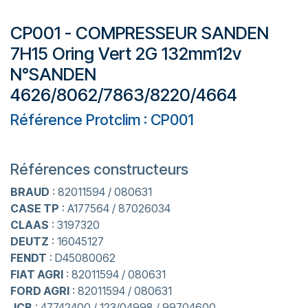
CP001 - COMPRESSEUR SANDEN
7H15 Oring Vert 2G 132mm12v
N°SANDEN
4626/8062/7863/8220/4664
Référence Protclim : CP001
Références constructeurs
BRAUD
: 82011594 / 080631
CASE TP
: A177564 / 87026034
CLAAS
: 3197320
DEUTZ
: 16045127
FENDT
: D45080062
FIAT AGRI
: 82011594 / 080631
FORD AGRI
: 82011594 / 080631
JCB
: 47742400 / 123/04998 / 99704600