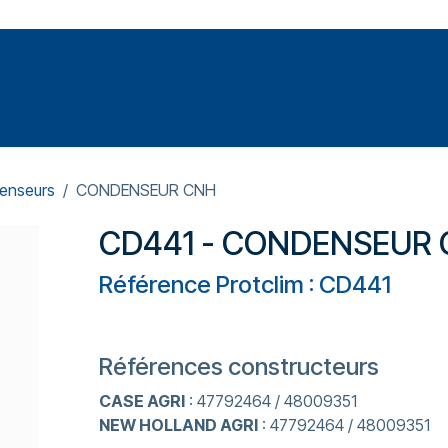
Votre expert en réparation et entretiens de climatisations
SOMMABLES
FORMATIONS
PRESSURISATION
enseurs
CONDENSEUR CNH
CD441 - CONDENSEUR
Référence Protclim : CD441
Références constructeurs
CASE AGRI
: 47792464 / 48009351
NEW HOLLAND AGRI
: 47792464 / 48009351