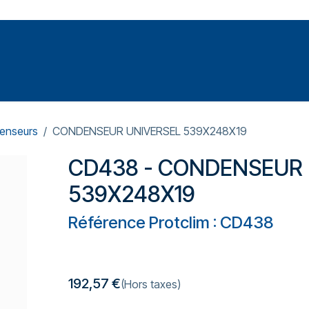
Votre expert en réparation et entretiens de climatisations
SOMMABLES
FORMATIONS
PRESSURISATION
enseurs
CONDENSEUR UNIVERSEL 539X248X19
CD438 - CONDENSEUR 
539X248X19
Référence Protclim : CD438
192,57
€
(Hors taxes)