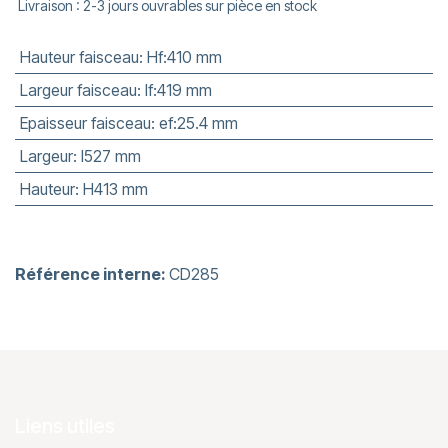
Livraison : 2-3 jours ouvrables sur pièce en stock
Hauteur faisceau
:
Hf:410 mm
Largeur faisceau
:
lf:419 mm
Epaisseur faisceau
:
ef:25.4 mm
Largeur
:
l527 mm
Hauteur
:
H413 mm
Référence interne:
CD285
Liens utiles