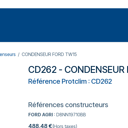
Votre expert en réparation et entretiens de climatisations
SOMMABLES
FORMATIONS
PRESSURISATION
enseurs
CONDENSEUR FORD TW15
CD262 - CONDENSEUR 
Référence Protclim : CD262
Références constructeurs
FORD AGRI
: D8NN19710BB
488,48
€
(Hors taxes)