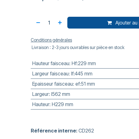
Ajouter au 
Conditions générales
Livraison : 2-3 jours ouvrables sur pièce en stock
Hauteur faisceau
:
Hf:229 mm
Largeur faisceau
:
lf:445 mm
Epaisseur faisceau
:
ef:51 mm
Largeur
:
l562 mm
Hauteur
:
H229 mm
Référence interne:
CD262