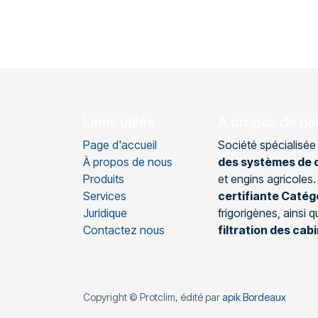
Liens utiles
À propos de no
Page d'accueil
Société spécialisée
À propos de nous
des systèmes de c
Produits
et engins agricole
Services
certifiante Catég
Juridique
frigorigènes, ainsi 
Contactez nous
filtration des cab
Copyright © Protclim, édité par
apik Bordeaux