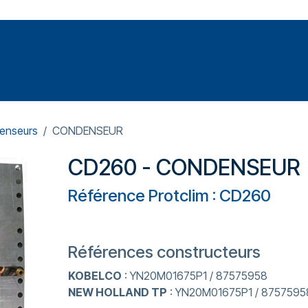
Votre expert en réparation et entretiens de climatisations
SOMMABLES
FORMATIONS
PRESSURISATION
enseurs
CONDENSEUR
CD260 - CONDENSEUR
Référence Protclim : CD260
Références constructeurs
KOBELCO
: YN20M01675P1 / 87575958
NEW HOLLAND TP
: YN20M01675P1 / 8757595