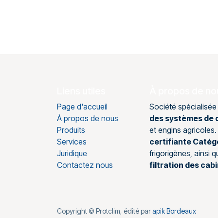
Liens utiles
À propos de no
Page d'accueil
Société spécialisée
À propos de nous
des systèmes de c
Produits
et engins agricole
Services
certifiante Catég
Juridique
frigorigènes, ainsi 
Contactez nous
filtration des cab
Copyright © Protclim, édité par
apik Bordeaux