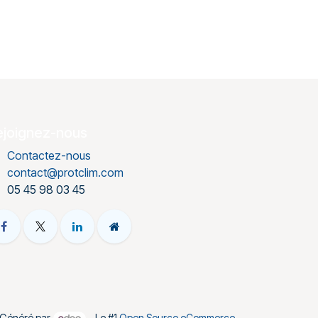
ejoignez-nous
Contactez-nous
contact@protclim.com
05 45 98 03 45
Généré par
- Le #1
Open Source eCommerce