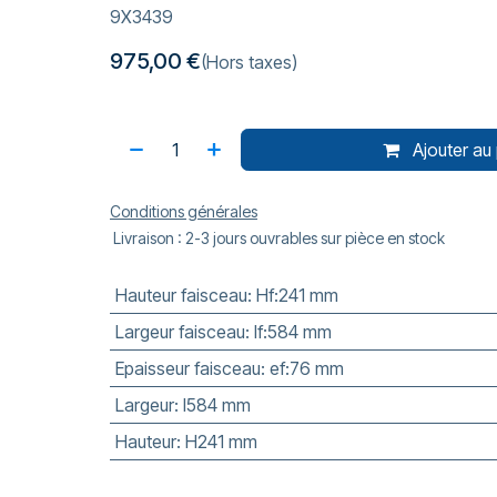
9X3439
975,00
€
(Hors taxes)
Ajouter au 
Conditions générales
Livraison : 2-3 jours ouvrables sur pièce en stock
Hauteur faisceau
:
Hf:241 mm
Largeur faisceau
:
lf:584 mm
Epaisseur faisceau
:
ef:76 mm
Largeur
:
l584 mm
Hauteur
:
H241 mm