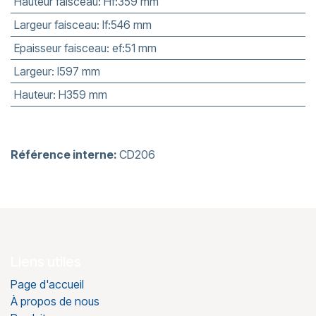
Hauteur faisceau
:
Hf:359 mm
Largeur faisceau
:
lf:546 mm
Epaisseur faisceau
:
ef:51 mm
Largeur
:
l597 mm
Hauteur
:
H359 mm
Référence interne:
CD206
Liens utiles
Page d'accueil
À propos de nous