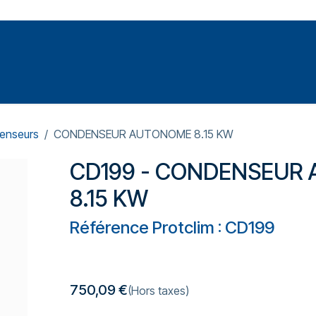
Votre expert en réparation et entretiens de climatisations
SOMMABLES
FORMATIONS
PRESSURISATION
enseurs
CONDENSEUR AUTONOME 8.15 KW
CD199 - CONDENSEUR
8.15 KW
Référence Protclim : CD199
750,09
€
(Hors taxes)