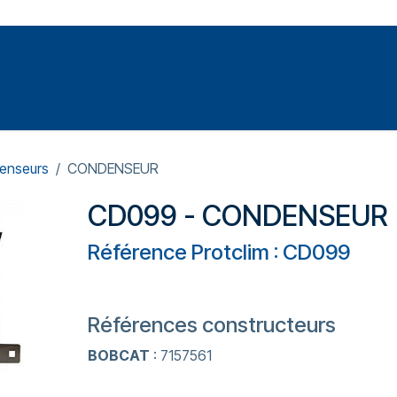
Votre expert en réparation et entretiens de climatisations
SOMMABLES
FORMATIONS
PRESSURISATION
enseurs
CONDENSEUR
CD099 - CONDENSEUR
Référence Protclim : CD099
Références constructeurs
BOBCAT
: 7157561