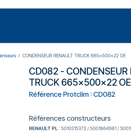
Votre expert en réparation et entretiens de climatisations
SOMMABLES
FORMATIONS
PRESSURISATION
enseurs
CONDENSEUR RENAULT TRUCK 665x500x22 OE
CD082 - CONDENSEUR
TRUCK 665x500x22 OE
Référence Protclim : CD082
Références constructeurs
RENAULT PL
: 5010315372 / 5001864981 / 500