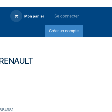
Se connecter
Mon panier
Créer un compte
 RENAULT
1884981