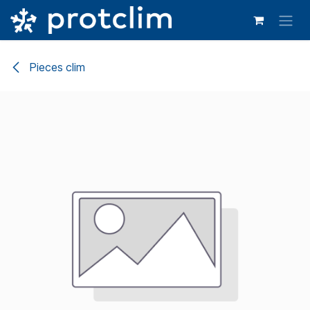
Se rendre au contenu
Pieces clim