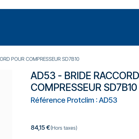
Votre expert en réparation et entretiens de climatisations
SOMMABLES
FORMATIONS
PRESSURISATION
CORD POUR COMPRESSEUR SD7B10
AD53 - BRIDE RACCOR
COMPRESSEUR SD7B10
Référence Protclim : AD53
84,15
€
(Hors taxes)