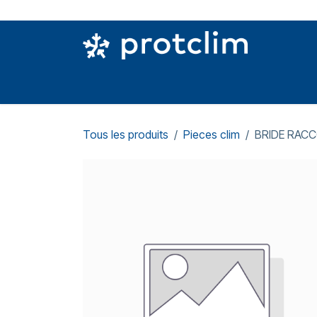
Se rendre au contenu
PIÈCES DETACHÉES
OUTILLAGE
CON
Tous les produits
Pieces clim
BRIDE RAC