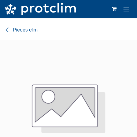
Se rendre au contenu
Pieces clim